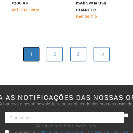
>200 AH
mAh 5V=1a USB
Ref: 29.F-1902
CHARGER
Ref: 29.F-2
1
2
3
A AS NOTIFICAÇÕES DAS NOSSAS O
Subscreva a nossa newsletter e seja notificado das nossas novidade
Autorizo receber newsletters.
Li e aceito a
Política de Privacidade
. |
Código de Conduta