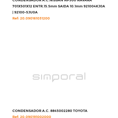
CONDENSADOR A.C.NISSAN NP300 NAVARA
701X501X12 ENTR.15.5mm SAIDA 10.1mm 921004KJ0A
| 92100-5JU0A
Ref: 20.090161031200
CONDENSADOR A.C. 8845002280 TOYOTA
Ref: 20.090191002000