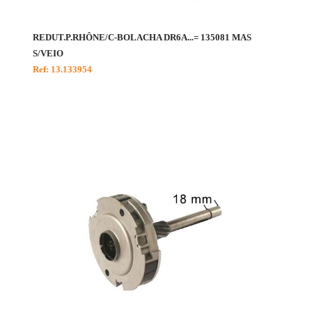
REDUT.P.RHÔNE/C-BOLACHA DR6A...= 135081 MAS
S/VEIO
Ref: 13.133954