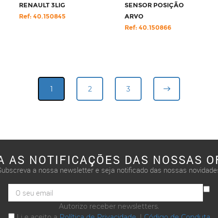
RENAULT 3LIG
SENSOR POSIÇÃO
Ref: 40.150845
ARVO
Ref: 40.150866
1
2
3
A AS NOTIFICAÇÕES DAS NOSSAS O
Subscreva a nossa newsletter e seja notificado das nossas novidade
Autorizo receber newsletters.
Li e aceito a
Política de Privacidade
. |
Código de Conduta