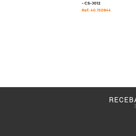
- CS-J012
Ref: 40.150844
RECEB