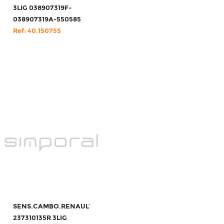
3LIG 038907319F-
038907319A-550585
Ref: 40.150755
SENS.CAMBO.RENAULT/DACIA
237310135R 3LIG