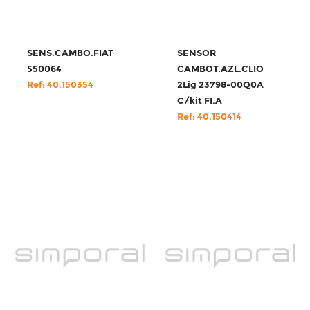
SENS.CAMBO.FIAT
SENSOR
550064
CAMBOT.AZL.CLIO
Ref: 40.150354
2Lig 23798-00Q0A
C/kit FI.A
Ref: 40.150414