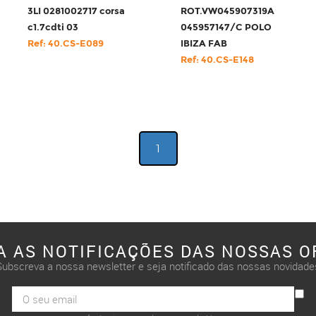
3LI 0281002717 corsa
ROT.VW045907319A
c1.7cdti 03
045957147/C POLO
Ref: 40.CS-E089
IBIZA FAB
Ref: 40.CS-E148
1
A AS NOTIFICAÇÕES DAS NOSSAS O
Subscreva a nossa newsletter e seja notificado das nossas novidade