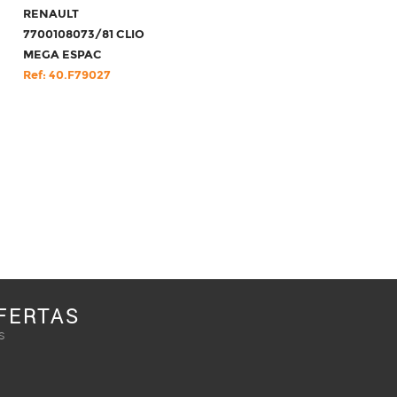
RENAULT
7700108073/81 CLIO
MEGA ESPAC
Ref: 40.F79027
FERTAS
s