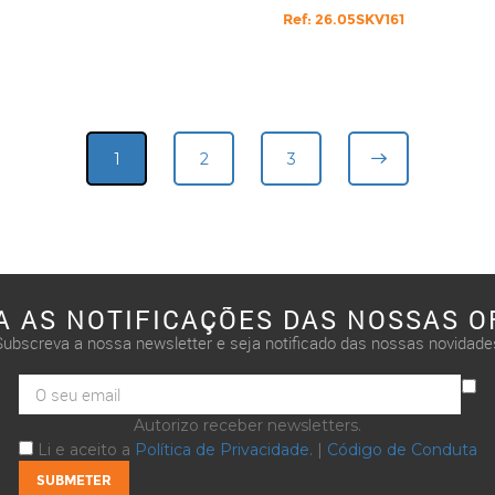
Ref: 26.05SKV161
1
2
3
A AS NOTIFICAÇÕES DAS NOSSAS O
Subscreva a nossa newsletter e seja notificado das nossas novidade
Autorizo receber newsletters.
Li e aceito a
Política de Privacidade
. |
Código de Conduta