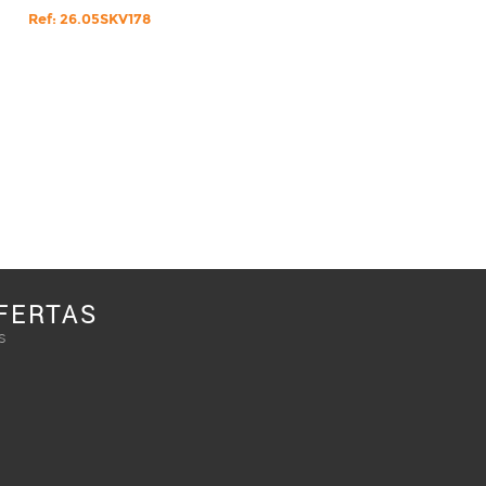
Ref: 26.05SKV178
FERTAS
s