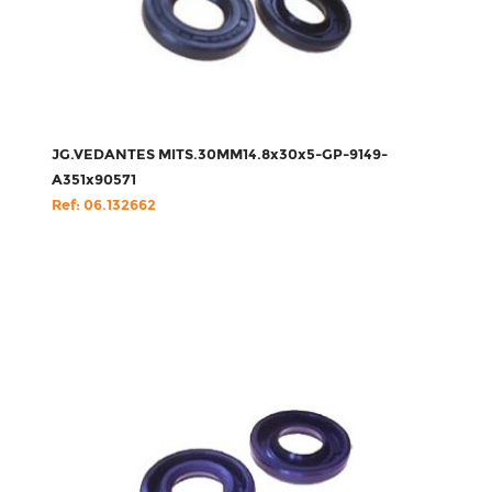
JG.VEDANTES MITS.30MM14.8x30x5-GP-9149-
A351x90571
Ref: 06.132662